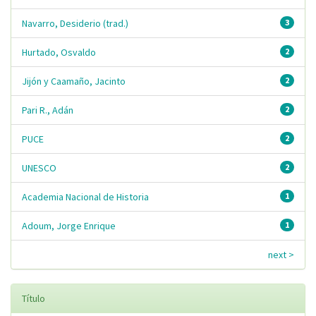
Navarro, Desiderio (trad.)
3
Hurtado, Osvaldo
2
Jijón y Caamaño, Jacinto
2
Pari R., Adán
2
PUCE
2
UNESCO
2
Academia Nacional de Historia
1
Adoum, Jorge Enrique
1
next >
Título