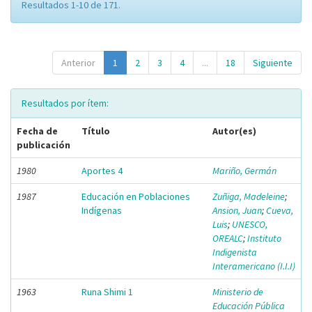
Resultados 1-10 de 171.
Anterior
1
2
3
4
...
18
Siguiente
Resultados por ítem:
Fecha de
Título
Autor(es)
publicación
1980
Aportes 4
Mariño, Germán
1987
Educación en Poblaciones
Zuñiga, Madeleine
;
Indígenas
Ansion, Juan
;
Cueva,
Luis
;
UNESCO,
OREALC
;
Instituto
Indigenista
Interamericano (I.I.I)
1963
Runa Shimi 1
Ministerio de
Educación Pública