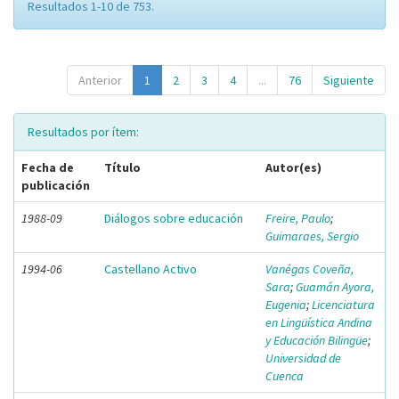
Resultados 1-10 de 753.
Anterior
1
2
3
4
...
76
Siguiente
Resultados por ítem:
Fecha de
Título
Autor(es)
publicación
1988-09
Diálogos sobre educación
Freire, Paulo
;
Guimaraes, Sergio
1994-06
Castellano Activo
Vanégas Coveña,
Sara
;
Guamán Ayora,
Eugenia
;
Licenciatura
en Lingüística Andina
y Educación Bilingüe
;
Universidad de
Cuenca