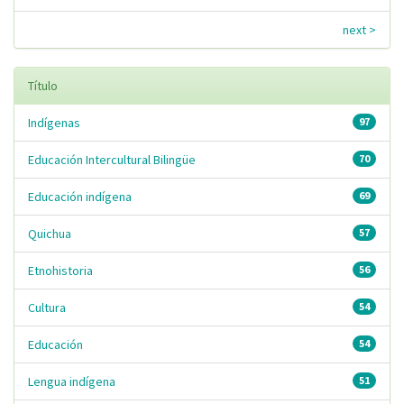
next >
Título
Indígenas
97
Educación Intercultural Bilingüe
70
Educación indígena
69
Quichua
57
Etnohistoria
56
Cultura
54
Educación
54
Lengua indígena
51