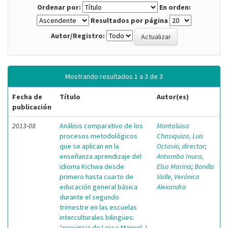
Ordenar por:
En orden:
Resultados por página
Autor/Registro:
Mostrando resultados 1 a 3 de 3
Fecha de
Título
Autor(es)
publicación
2013-08
Análisis comparativo de los
Montaluisa
procesos metodológicos
Chasiquiza, Luis
que se aplican en la
Octavio, director
;
enseñanza aprendizaje del
Antamba Inuca,
idioma Kichwa desde
Elsa Marina
;
Bonilla
primero hasta cuarto de
Valle, Verónica
educación general básica
Alexandra
durante el segundo
trimestre en las escuelas
interculturales bilingües:
“provincia de Loja y Manuel J