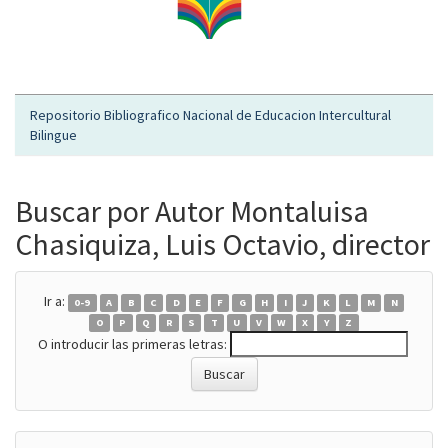
Repositorio Bibliografico Nacional de Educacion Intercultural
Bilingue
Buscar por Autor Montaluisa
Chasiquiza, Luis Octavio, director
Ir a:
0-9
A
B
C
D
E
F
G
H
I
J
K
L
M
N
O
P
Q
R
S
T
U
V
W
X
Y
Z
O introducir las primeras letras: