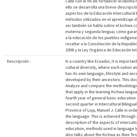
Calle con el fin de fortalecer el idioma
ello se desarrolla una breve descripció
aspectos de la Educación Intercultural 
métodos utilizados en el aprendizaje d
asi también se habla sobre el kichwa 
materna y segunda lengua; como garan
a la educación de los pueblos indígena
resaltar a la Constitución de la Republ
2008 y la Ley Orgánica de Educación Int
Descripción :
In a country like Ecuador, it is importan
cultural diversity, where each nation an
has its own language, lifestyle and an
developed by their ancestors. This doc
Analyze and compare the methodologi
that apply in the learning Kichwa langua
fourth year of general basic education 
second quarter in Intercultural Bilingua
Province of Loja, Manuel J. Calle in ord
the language. This is achieved through 
description of the aspects of intercultu
education, methods used in language l
also talks about the Kichwa as their fi