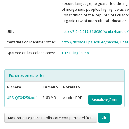
second language, to guarantee the rig
of indigenous peoples highlight was c
Constitution of the Republic of Ecuado
Organic Law of Intercultural Education.
URI :
http://8.242.217.84:8080//xmlui/handl
metadata.dc.identifier.other:
http://dspace.ups.edu.ec/handle/1234
Aparece en las colecciones:
1.15 Bilingüismo
Ficheros en este ítem:
Fichero
Tamaño
Formato
UPS-QT04259.pdf
3,63 MB
Adobe PDF
Visualizar/Abrir
Mostrar el registro Dublin Core completo del ítem