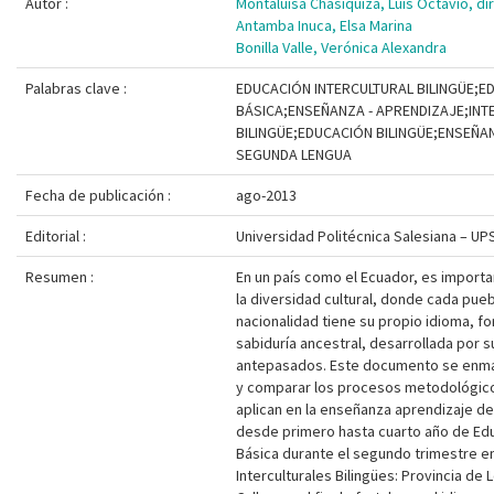
Autor :
Montaluisa Chasiquiza, Luis Octavio, di
Antamba Inuca, Elsa Marina
Bonilla Valle, Verónica Alexandra
Palabras clave :
EDUCACIÓN INTERCULTURAL BILINGÜE;E
BÁSICA;ENSEÑANZA - APRENDIZAJE;INT
BILINGÜE;EDUCACIÓN BILINGÜE;ENSEÑA
SEGUNDA LENGUA
Fecha de publicación :
ago-2013
Editorial :
Universidad Politécnica Salesiana – UP
Resumen :
En un país como el Ecuador, es import
la diversidad cultural, donde cada pueb
nacionalidad tiene su propio idioma, fo
sabiduría ancestral, desarrollada por s
antepasados. Este documento se enmar
y comparar los procesos metodológic
aplican en la enseñanza aprendizaje de
desde primero hasta cuarto año de Ed
Básica durante el segundo trimestre en
Interculturales Bilingües: Provincia de L