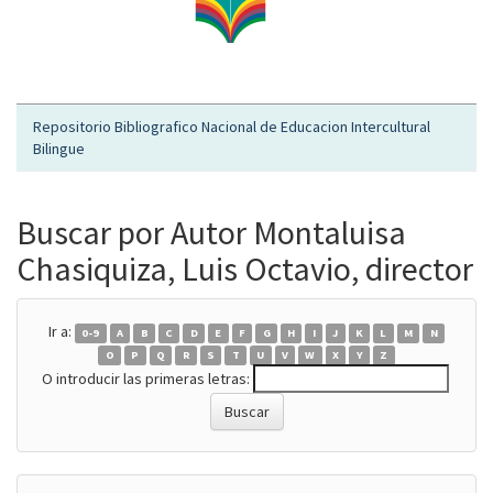
Repositorio Bibliografico Nacional de Educacion Intercultural
Bilingue
Buscar por Autor Montaluisa
Chasiquiza, Luis Octavio, director
Ir a:
0-9
A
B
C
D
E
F
G
H
I
J
K
L
M
N
O
P
Q
R
S
T
U
V
W
X
Y
Z
O introducir las primeras letras: