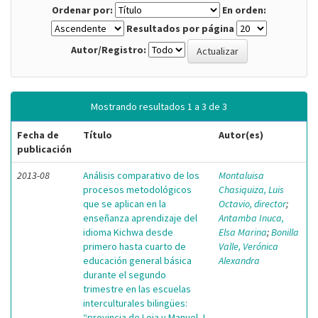
Ordenar por:
En orden:
Resultados por página
Autor/Registro:
Mostrando resultados 1 a 3 de 3
Fecha de
Título
Autor(es)
publicación
2013-08
Análisis comparativo de los
Montaluisa
procesos metodológicos
Chasiquiza, Luis
que se aplican en la
Octavio, director
;
enseñanza aprendizaje del
Antamba Inuca,
idioma Kichwa desde
Elsa Marina
;
Bonilla
primero hasta cuarto de
Valle, Verónica
educación general básica
Alexandra
durante el segundo
trimestre en las escuelas
interculturales bilingües:
“provincia de Loja y Manuel J