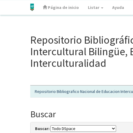
Página de inicio
Listar
Ayuda
Skip
navigation
Repositorio Bibliográf
Intercultural Bilingüe
Interculturalidad
Repositorio Bibliografico Nacional de Educacion Intercul
Buscar
Buscar: