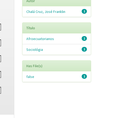
Autor
Chalá Cruz, José Franklin
1
Título
Afroecuatorianos
1
Sociológia
1
Has File(s)
false
1