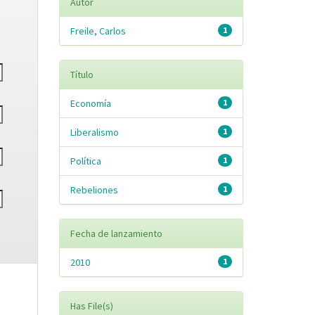
Autor
Freile, Carlos
1
Título
Economía
1
Liberalismo
1
Política
1
Rebeliones
1
Fecha de lanzamiento
2010
1
Has File(s)