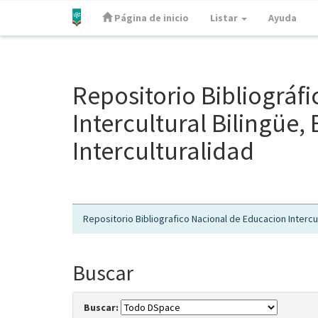
Página de inicio
Listar
Ayuda
Skip
navigation
Repositorio Bibliográf
Intercultural Bilingüe
Interculturalidad
Repositorio Bibliografico Nacional de Educacion Intercul
Buscar
Buscar: