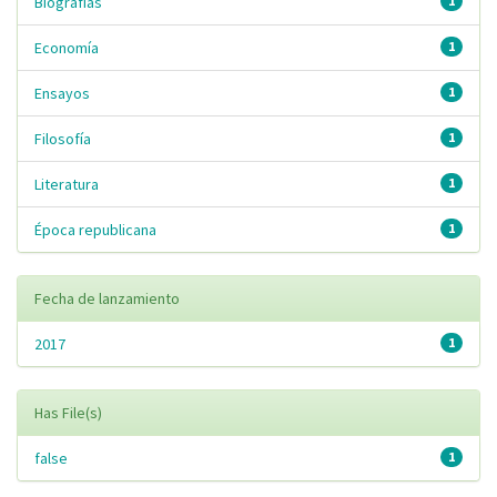
Biografías
1
Economía
1
Ensayos
1
Filosofía
1
Literatura
1
Época republicana
1
Fecha de lanzamiento
2017
1
Has File(s)
false
1