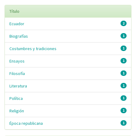
Título
Ecuador
2
Biografías
1
Costumbres y tradiciones
1
Ensayos
1
Filosofía
1
Literatura
1
Política
1
Religión
1
Época republicana
1