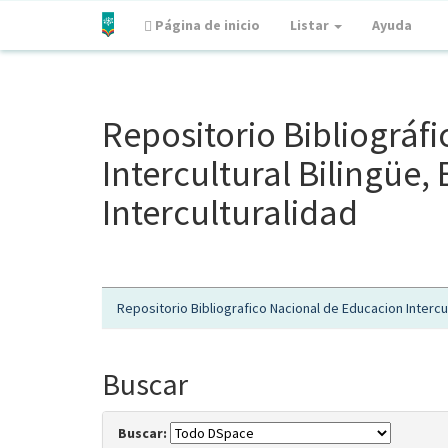
Página de inicio
Listar
Ayuda
Skip
navigation
Repositorio Bibliográf
Intercultural Bilingüe
Interculturalidad
Repositorio Bibliografico Nacional de Educacion Intercul
Buscar
Buscar: