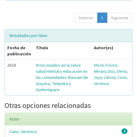
Anterior
1
Siguiente
Resultados por ítem:
Fecha de
Título
Autor(es)
publicación
2018
Arrinconados en la selva:
Marie-France,
salud mental y educación en
Merlyn
;
Diaz, Elena
;
las comunidades Waorani de
Jayo, Liliana
;
Cano,
Guiyero, Timpoka y
Verónica
Ganketapare
Otras opciones relacionadas
Autor
Cano, Verónica
1