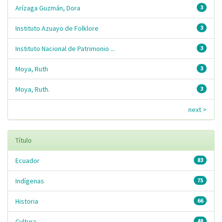
Arízaga Guzmán, Dora
3
Instituto Azuayo de Folklore
3
Instituto Nacional de Patrimonio ...
3
Moya, Ruth
3
Moya, Ruth.
3
next >
Título
Ecuador
83
Indígenas
75
Historia
66
Cultura
48