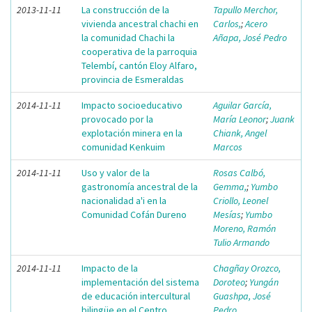
2013-11-11
La construcción de la
Tapullo Merchor,
vivienda ancestral chachi en
Carlos,
;
Acero
la comunidad Chachi la
Añapa, José Pedro
cooperativa de la parroquia
Telembí, cantón Eloy Alfaro,
provincia de Esmeraldas
2014-11-11
Impacto socioeducativo
Aguilar García,
provocado por la
María Leonor
;
Juank
explotación minera en la
Chiank, Angel
comunidad Kenkuim
Marcos
2014-11-11
Uso y valor de la
Rosas Calbó,
gastronomía ancestral de la
Gemma,
;
Yumbo
nacionalidad a'i en la
Criollo, Leonel
Comunidad Cofán Dureno
Mesías
;
Yumbo
Moreno, Ramón
Tulio Armando
2014-11-11
Impacto de la
Chagñay Orozco,
implementación del sistema
Doroteo
;
Yungán
de educación intercultural
Guashpa, José
bilingüe en el Centro
Pedro