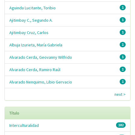
Aguinda Lucitante, Toribio
1
Ajitimbay C., Segundo A.
1
Ajitimbay Cruz, Carlos
1
Albuja Izurieta, María Gabriela
1
Alvarado Cerda, Geovanny Wilfrido
1
Alvarado Cerda, Ramiro Raúl
1
Alvarado Nenquimo, Libio Gervacio
1
next >
Título
Interculturalidad
182