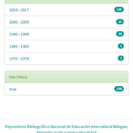
2010 - 2017
145
2000 - 2009
15
1990 - 1999
28
1980 - 1989
1
1975 - 1979
1
Has File(s)
true
190
Repositorio Bibliográfico Nacional de Educación Intercultural Bilingüe,
Etnoeducación e Interculturalidad