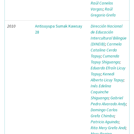
Raúl Canelos
Vargas
;
Raúl
Gregorio Grefa
2010
Antisuyupa Sumak Kawsay
Dirección Nacional
28
de Educación
Intercultural Bilingüe
(DINEIB)
;
Carmela
Catalina Cerda
Tapuy
;
Cumanda
Tapuy Shiguango
;
Eduardo Efraín Licuy
Tapuy
;
Kenedi
Alberto Licuy Tapuy
;
Inés Edelina
Coquinche
Shiguango
;
Gabriel
Pedro Alvarado Andy
;
Domingo Carlos
Grefa Chimbo
;
Patricio Aguinda
;
Rita Mery Grefa Andi
;
Mery Regina