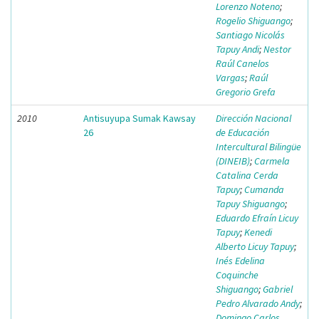
Lorenzo Noteno
;
Rogelio Shiguango
;
Santiago Nicolás
Tapuy Andi
;
Nestor
Raúl Canelos
Vargas
;
Raúl
Gregorio Grefa
2010
Antisuyupa Sumak Kawsay
Dirección Nacional
26
de Educación
Intercultural Bilingüe
(DINEIB)
;
Carmela
Catalina Cerda
Tapuy
;
Cumanda
Tapuy Shiguango
;
Eduardo Efraín Licuy
Tapuy
;
Kenedi
Alberto Licuy Tapuy
;
Inés Edelina
Coquinche
Shiguango
;
Gabriel
Pedro Alvarado Andy
;
Domingo Carlos