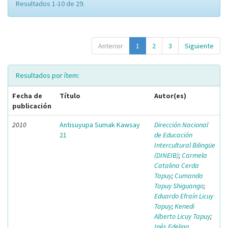
Resultados 1-10 de 29.
Anterior
1
2
3
Siguiente
Resultados por ítem:
Fecha de
Título
Autor(es)
publicación
2010
Antisuyupa Sumak Kawsay
Dirección Nacional
21
de Educación
Intercultural Bilingüe
(DINEIB)
;
Carmela
Catalina Cerda
Tapuy
;
Cumanda
Tapuy Shiguango
;
Eduardo Efraín Licuy
Tapuy
;
Kenedi
Alberto Licuy Tapuy
;
Inés Edelina