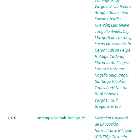
Domingo Andy
Vargas
;
Silvia Ivonne
Aragón Gayas
;
Iván
Edison Castillo
Guerrón
;
Luis Shilve
Tanguila Avilés
;
Cuji
Margoth de Lourdes
;
Lucas Marcelo Grefa
Cerda
;
Edison Felipe
Hidalgo Cadena
;
María Isabel López
;
Lorenzo Noteno
;
Rogelio Shiguango
;
Santiago Nicolás
Tapuy Andi
;
Nestor
Raúl Canelos
Vargas
;
Raúl
Gregorio Grefa
2010
Antisupa Sumak Yachay 25
Dirección Nacional
de Educación
Intercultural Bilingüe
(DINEIB)
;
Carmela