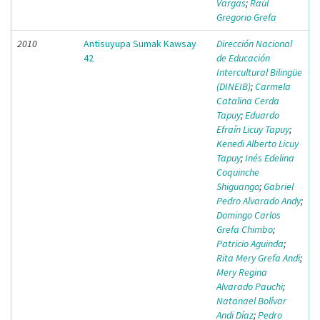
Vargas
;
Raúl
Gregorio Grefa
2010
Antisuyupa Sumak Kawsay
Dirección Nacional
42
de Educación
Intercultural Bilingüe
(DINEIB)
;
Carmela
Catalina Cerda
Tapuy
;
Eduardo
Efraín Licuy Tapuy
;
Kenedi Alberto Licuy
Tapuy
;
Inés Edelina
Coquinche
Shiguango
;
Gabriel
Pedro Alvarado Andy
;
Domingo Carlos
Grefa Chimbo
;
Patricio Aguinda
;
Rita Mery Grefa Andi
;
Mery Regina
Alvarado Pauchi
;
Natanael Bolívar
Andi Díaz
;
Pedro