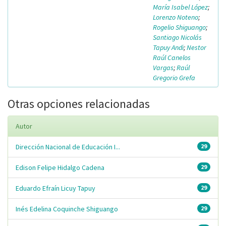
María Isabel López
;
Lorenzo Noteno
;
Rogelio Shiguango
;
Santiago Nicolás
Tapuy Andi
;
Nestor
Raúl Canelos
Vargas
;
Raúl
Gregorio Grefa
Otras opciones relacionadas
Autor
Dirección Nacional de Educación I...
29
Edison Felipe Hidalgo Cadena
29
Eduardo Efraín Licuy Tapuy
29
Inés Edelina Coquinche Shiguango
29