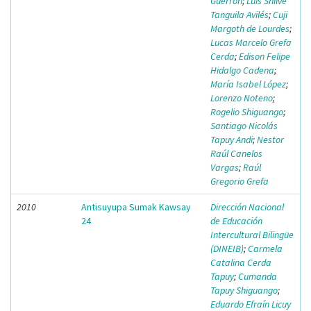
Guerrón
;
Luis Shilve
Tanguila Avilés
;
Cuji
Margoth de Lourdes
;
Lucas Marcelo Grefa
Cerda
;
Edison Felipe
Hidalgo Cadena
;
María Isabel López
;
Lorenzo Noteno
;
Rogelio Shiguango
;
Santiago Nicolás
Tapuy Andi
;
Nestor
Raúl Canelos
Vargas
;
Raúl
Gregorio Grefa
2010
Antisuyupa Sumak Kawsay
Dirección Nacional
24
de Educación
Intercultural Bilingüe
(DINEIB)
;
Carmela
Catalina Cerda
Tapuy
;
Cumanda
Tapuy Shiguango
;
Eduardo Efraín Licuy