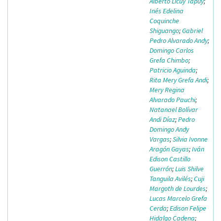
Alberto Licuy Tapuy
;
Inés Edelina
Coquinche
Shiguango
;
Gabriel
Pedro Alvarado Andy
;
Domingo Carlos
Grefa Chimbo
;
Patricio Aguinda
;
Rita Mery Grefa Andi
;
Mery Regina
Alvarado Pauchi
;
Natanael Bolívar
Andi Díaz
;
Pedro
Domingo Andy
Vargas
;
Silvia Ivonne
Aragón Gayas
;
Iván
Edison Castillo
Guerrón
;
Luis Shilve
Tanguila Avilés
;
Cuji
Margoth de Lourdes
;
Lucas Marcelo Grefa
Cerda
;
Edison Felipe
Hidalgo Cadena
;