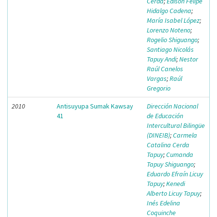
Cerda
;
Edison Felipe
Hidalgo Cadena
;
María Isabel López
;
Lorenzo Noteno
;
Rogelio Shiguango
;
Santiago Nicolás
Tapuy Andi
;
Nestor
Raúl Canelos
Vargas
;
Raúl
Gregorio
2010
Antisuyupa Sumak Kawsay
Dirección Nacional
41
de Educación
Intercultural Bilingüe
(DINEIB)
;
Carmela
Catalina Cerda
Tapuy
;
Cumanda
Tapuy Shiguango
;
Eduardo Efraín Licuy
Tapuy
;
Kenedi
Alberto Licuy Tapuy
;
Inés Edelina
Coquinche