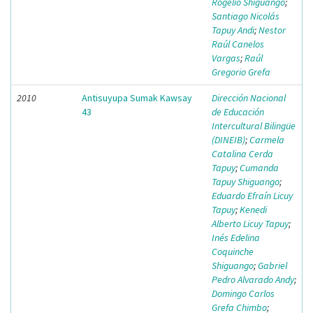
Rogelio Shiguango
;
Santiago Nicolás
Tapuy Andi
;
Nestor
Raúl Canelos
Vargas
;
Raúl
Gregorio Grefa
2010
Antisuyupa Sumak Kawsay
Dirección Nacional
43
de Educación
Intercultural Bilingüe
(DINEIB)
;
Carmela
Catalina Cerda
Tapuy
;
Cumanda
Tapuy Shiguango
;
Eduardo Efraín Licuy
Tapuy
;
Kenedi
Alberto Licuy Tapuy
;
Inés Edelina
Coquinche
Shiguango
;
Gabriel
Pedro Alvarado Andy
;
Domingo Carlos
Grefa Chimbo
;