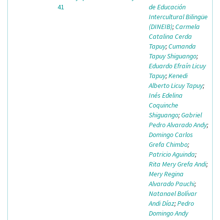
41
de Educación
Intercultural Bilingüe
(DINEIB)
;
Carmela
Catalina Cerda
Tapuy
;
Cumanda
Tapuy Shiguango
;
Eduardo Efraín Licuy
Tapuy
;
Kenedi
Alberto Licuy Tapuy
;
Inés Edelina
Coquinche
Shiguango
;
Gabriel
Pedro Alvarado Andy
;
Domingo Carlos
Grefa Chimbo
;
Patricio Aguinda
;
Rita Mery Grefa Andi
;
Mery Regina
Alvarado Pauchi
;
Natanael Bolívar
Andi Díaz
;
Pedro
Domingo Andy