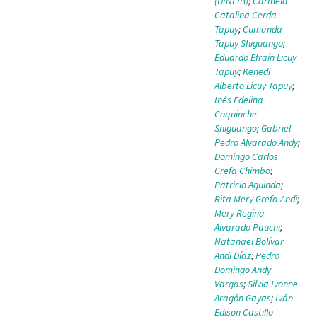
(DINEIB)
;
Carmela
Catalina Cerda
Tapuy
;
Cumanda
Tapuy Shiguango
;
Eduardo Efraín Licuy
Tapuy
;
Kenedi
Alberto Licuy Tapuy
;
Inés Edelina
Coquinche
Shiguango
;
Gabriel
Pedro Alvarado Andy
;
Domingo Carlos
Grefa Chimbo
;
Patricio Aguinda
;
Rita Mery Grefa Andi
;
Mery Regina
Alvarado Pauchi
;
Natanael Bolívar
Andi Díaz
;
Pedro
Domingo Andy
Vargas
;
Silvia Ivonne
Aragón Gayas
;
Iván
Edison Castillo