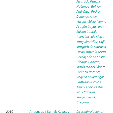
Alvarado Pauchi
;
Natanael Bolívar
Andi Díaz
;
Pedro
Domingo Andy
Vargas
;
Silvia Ivonne
Aragón Gayas
;
Iván
Edison Castillo
Guerrón
;
Luis Shilve
Tanguila Avilez
;
Cuji
Margoth de Lourdes
;
Lucas Marcelo Grefa
Cerda
;
Edison Felipe
Hidalgo Cadena
;
María Isabel López
;
Lorenzo Noteno
;
Rogelio Shiguango
;
Santiago Nicolás
Tapuy Andi
;
Nestor
Raúl Canelos
Vargas
;
Raúl
Gregorio
2010
Antisuyupa Sumak Kawsay
Dirección Nacional