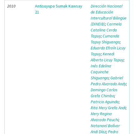
2010
Antisuyupa Sumak Kawsay
Dirección Nacional
21
de Educación
Intercultural Bilingüe
(DINEIB)
;
Carmela
Catalina Cerda
Tapuy
;
Cumanda
Tapuy Shiguango
;
Eduardo Efraín Licuy
Tapuy
;
Kenedi
Alberto Licuy Tapuy
;
Inés Edelina
Coquinche
Shiguango
;
Gabriel
Pedro Alvarado Andy
;
Domingo Carlos
Grefa Chimbo
;
Patricio Aguinda
;
Rita Mery Grefa Andi
;
Mery Regina
Alvarado Pauchi
;
Natanael Bolívar
Andi Díaz
;
Pedro