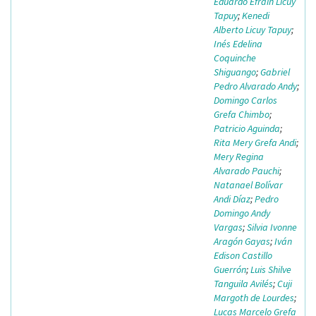
Eduardo Efraín Licuy
Tapuy
;
Kenedi
Alberto Licuy Tapuy
;
Inés Edelina
Coquinche
Shiguango
;
Gabriel
Pedro Alvarado Andy
;
Domingo Carlos
Grefa Chimbo
;
Patricio Aguinda
;
Rita Mery Grefa Andi
;
Mery Regina
Alvarado Pauchi
;
Natanael Bolívar
Andi Díaz
;
Pedro
Domingo Andy
Vargas
;
Silvia Ivonne
Aragón Gayas
;
Iván
Edison Castillo
Guerrón
;
Luis Shilve
Tanguila Avilés
;
Cuji
Margoth de Lourdes
;
Lucas Marcelo Grefa