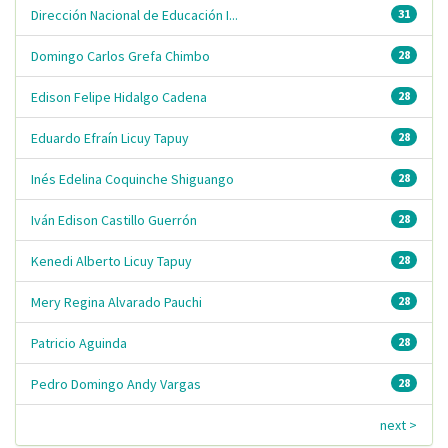
Dirección Nacional de Educación I...
31
Domingo Carlos Grefa Chimbo
28
Edison Felipe Hidalgo Cadena
28
Eduardo Efraín Licuy Tapuy
28
Inés Edelina Coquinche Shiguango
28
Iván Edison Castillo Guerrón
28
Kenedi Alberto Licuy Tapuy
28
Mery Regina Alvarado Pauchi
28
Patricio Aguinda
28
Pedro Domingo Andy Vargas
28
next >