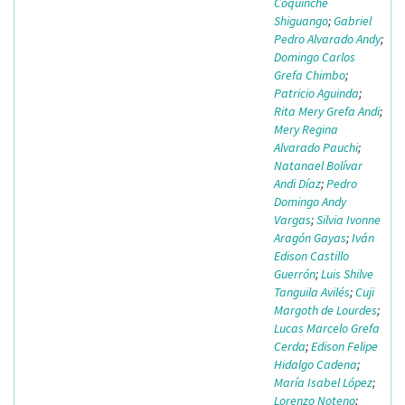
Coquinche
Shiguango
;
Gabriel
Pedro Alvarado Andy
;
Domingo Carlos
Grefa Chimbo
;
Patricio Aguinda
;
Rita Mery Grefa Andi
;
Mery Regina
Alvarado Pauchi
;
Natanael Bolívar
Andi Díaz
;
Pedro
Domingo Andy
Vargas
;
Silvia Ivonne
Aragón Gayas
;
Iván
Edison Castillo
Guerrón
;
Luis Shilve
Tanguila Avilés
;
Cuji
Margoth de Lourdes
;
Lucas Marcelo Grefa
Cerda
;
Edison Felipe
Hidalgo Cadena
;
María Isabel López
;
Lorenzo Noteno
;