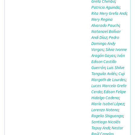
Grefa Chimbo
;
Patricio Aguinda
;
Rita Mery Grefa Andi
;
Mery Regina
Alvarado Pauchi
;
Natanael Bolívar
Andi Díaz
;
Pedro
Domingo Andy
Vargas
;
Silvia Ivonne
Aragón Gayas
;
Iván
Edison Castillo
Guerrón
;
Luis Shilve
Tanguila Avilés
;
Cuji
Margoth de Lourdes
;
Lucas Marcelo Grefa
Cerda
;
Edison Felipe
Hidalgo Cadena
;
María Isabel López
;
Lorenzo Noteno
;
Rogelio Shiguango
;
Santiago Nicolás
Tapuy Andi
;
Nestor
Raúl Canelos