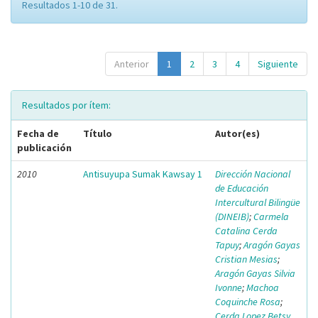
Resultados 1-10 de 31.
Anterior
1
2
3
4
Siguiente
Resultados por ítem:
Fecha de
Título
Autor(es)
publicación
2010
Antisuyupa Sumak Kawsay 1
Dirección Nacional
de Educación
Intercultural Bilingüe
(DINEIB)
;
Carmela
Catalina Cerda
Tapuy
;
Aragón Gayas
Cristian Mesias
;
Aragón Gayas Silvia
Ivonne
;
Machoa
Coquinche Rosa
;
Cerda Lopez Betsy