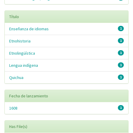
Título
Enseñanza de idiomas
1
Etnohistoria
1
Etnolingüística
1
Lengua indígena
1
Quichua
1
Fecha de lanzamiento
1608
1
Has File(s)