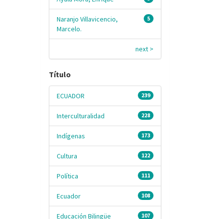
Naranjo Villavicencio,
5
Marcelo.
next >
Título
ECUADOR
239
Interculturalidad
228
Indígenas
173
Cultura
122
Política
111
Ecuador
108
Educación Bilingüe
107