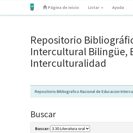
Página de inicio
Listar
Ayuda
Skip
navigation
Repositorio Bibliográf
Intercultural Bilingüe
Interculturalidad
Repositorio Bibliografico Nacional de Educacion Intercul
Buscar
Buscar: