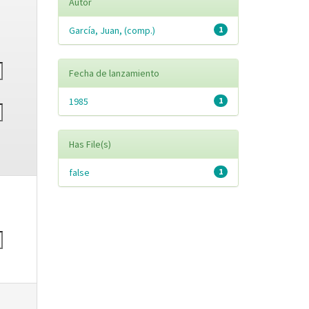
Autor
García, Juan, (comp.)
1
Fecha de lanzamiento
1985
1
Has File(s)
false
1