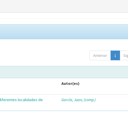
Anterior
1
Si
Autor(es)
diferentes localidades de
García, Juan, (comp.)