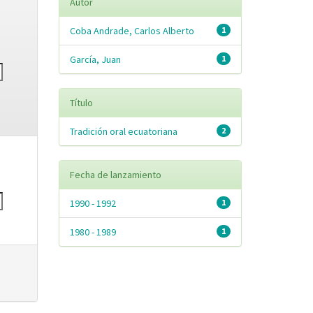
Autor
Coba Andrade, Carlos Alberto
1
García, Juan
1
Título
Tradición oral ecuatoriana
2
Fecha de lanzamiento
1990 - 1992
1
1980 - 1989
1