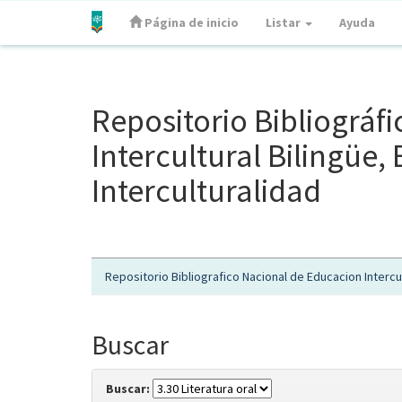
Página de inicio
Listar
Ayuda
Skip
navigation
Repositorio Bibliográf
Intercultural Bilingüe
Interculturalidad
Repositorio Bibliografico Nacional de Educacion Intercul
Buscar
Buscar: