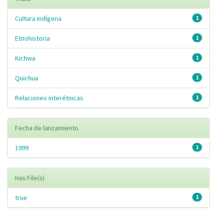
Cultura indígena
1
Etnohistoria
1
Kichwa
1
Quichua
1
Relaciones interétnicas
1
Fecha de lanzamiento
1999
1
Has File(s)
true
1