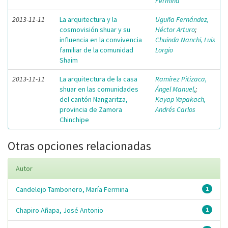
Fermina
2013-11-11
La arquitectura y la
Uguña Fernández,
cosmovisión shuar y su
Héctor Arturo
;
influencia en la convivencia
Chuinda Nanchi, Luis
familiar de la comunidad
Lorgio
Shaim
2013-11-11
La arquitectura de la casa
Ramírez Pitizaca,
shuar en las comunidades
Ángel Manuel,
;
del cantón Nangaritza,
Kayap Yapakach,
provincia de Zamora
Andrés Carlos
Chinchipe
Otras opciones relacionadas
Autor
Candelejo Tambonero, María Fermina
1
Chapiro Añapa, José Antonio
1