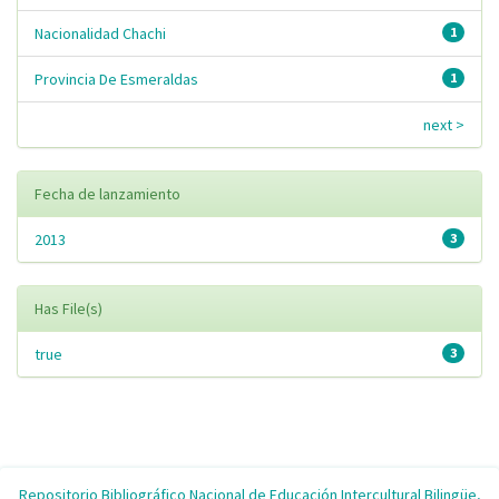
Nacionalidad Chachi
1
Provincia De Esmeraldas
1
next >
Fecha de lanzamiento
2013
3
Has File(s)
true
3
Repositorio Bibliográfico Nacional de Educación Intercultural Bilingüe,