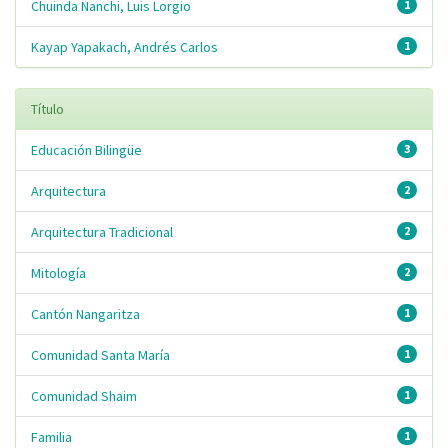
Chuinda Nanchi, Luis Lorgio
1
Kayap Yapakach, Andrés Carlos
1
Título
Educación Bilingüe
3
Arquitectura
2
Arquitectura Tradicional
2
Mitología
2
Cantón Nangaritza
1
Comunidad Santa María
1
Comunidad Shaim
1
Familia
1