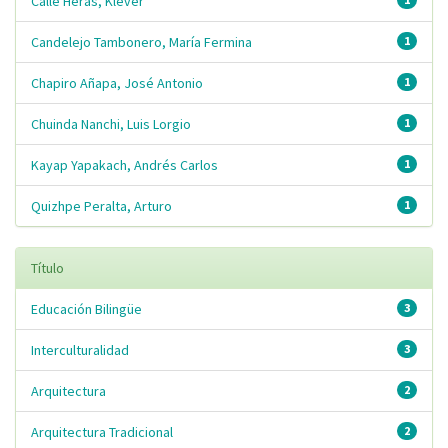
Calle Heras, Kléver
Candelejo Tambonero, María Fermina
1
Chapiro Añapa, José Antonio
1
Chuinda Nanchi, Luis Lorgio
1
Kayap Yapakach, Andrés Carlos
1
Quizhpe Peralta, Arturo
1
Título
Educación Bilingüe
3
Interculturalidad
3
Arquitectura
2
Arquitectura Tradicional
2