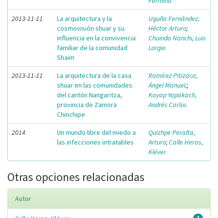
Fermina
2013-11-11
La arquitectura y la
Uguña Fernández,
cosmovisión shuar y su
Héctor Arturo
;
influencia en la convivencia
Chuinda Nanchi, Luis
familiar de la comunidad
Lorgio
Shaim
2013-11-11
La arquitectura de la casa
Ramírez Pitizaca,
shuar en las comunidades
Ángel Manuel,
;
del cantón Nangaritza,
Kayap Yapakach,
provincia de Zamora
Andrés Carlos
Chinchipe
2014
Un mundo libre del miedo a
Quizhpe Peralta,
las infecciones intratables
Arturo
;
Calle Heras,
Kléver
Otras opciones relacionadas
Autor
1