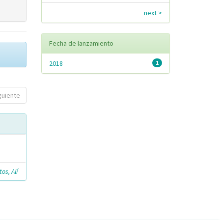
next >
Fecha de lanzamiento
2018
1
guiente
os, Alí