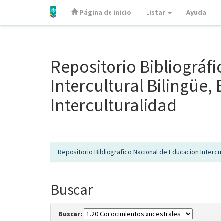
Página de inicio
Listar
Ayuda
Skip
navigation
Repositorio Bibliográf
Intercultural Bilingüe
Interculturalidad
Repositorio Bibliografico Nacional de Educacion Intercul
Buscar
Buscar: