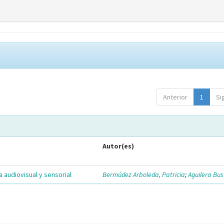
Anterior
1
Si
Autor(es)
 audiovisual y sensorial
Bermúdez Arboleda, Patricia
;
Aguilera Bust