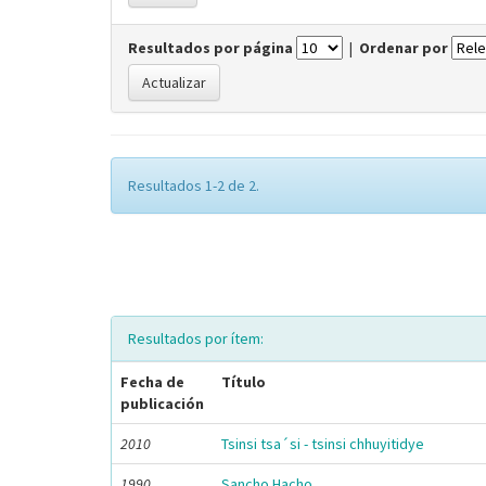
Resultados por página
|
Ordenar por
Resultados 1-2 de 2.
Resultados por ítem:
Fecha de
Título
publicación
2010
Tsinsi tsa´si - tsinsi chhuyitidye
1990
Sancho Hacho