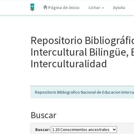
Página de inicio
Listar
Ayuda
Skip
navigation
Repositorio Bibliográf
Intercultural Bilingüe
Interculturalidad
Repositorio Bibliografico Nacional de Educacion Intercul
Buscar
Buscar: