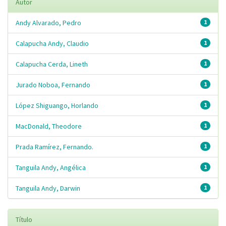
Autor
Andy Alvarado, Pedro
1
Calapucha Andy, Claudio
1
Calapucha Cerda, Lineth
1
Jurado Noboa, Fernando
1
López Shiguango, Horlando
1
MacDonald, Theodore
1
Prada Ramírez, Fernando.
1
Tanguila Andy, Angélica
1
Tanguila Andy, Darwin
1
Título