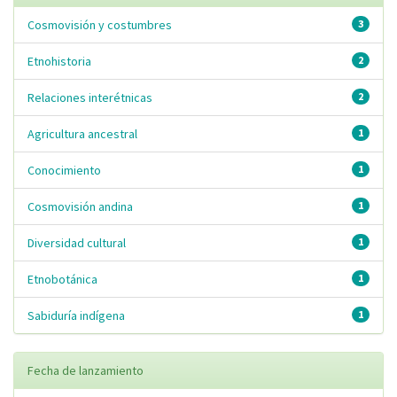
Cosmovisión y costumbres
3
Etnohistoria
2
Relaciones interétnicas
2
Agricultura ancestral
1
Conocimiento
1
Cosmovisión andina
1
Diversidad cultural
1
Etnobotánica
1
Sabiduría indígena
1
Fecha de lanzamiento