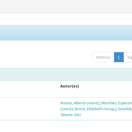
Anterior
1
Si
Autor(es)
Acosta, Alberto (coord.)
;
Martínez, Espera
(coord.)
;
Bravo, Elizabeth (recop.)
;
Gonzále
Silvana (ed.)