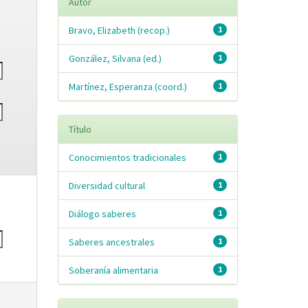
Autor
Bravo, Elizabeth (recop.)
1
González, Silvana (ed.)
1
Martínez, Esperanza (coord.)
1
Título
Conocimientos tradicionales
1
Diversidad cultural
1
Diálogo saberes
1
Saberes ancestrales
1
Soberanía alimentaria
1