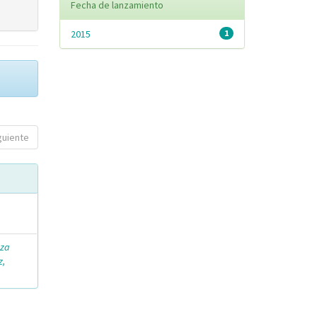
Fecha de lanzamiento
2015
1
guiente
nza
z,