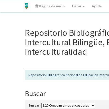
Página de inicio
Listar
Ayuda
Skip
navigation
Repositorio Bibliográf
Intercultural Bilingüe
Interculturalidad
Repositorio Bibliografico Nacional de Educacion Intercul
Buscar
Buscar: