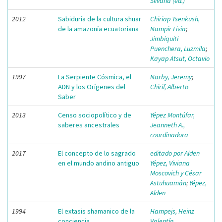
Silvana (ed.)
2012
Sabiduría de la cultura shuar
Chiriap Tsenkush,
de la amazonía ecuatoriana
Nampir Livia
;
Jimbiquiti
Puenchera, Luzmila
;
Kayap Atsut, Octavio
1997
La Serpiente Cósmica, el
Narby, Jeremy
;
ADN y los Orígenes del
Chirif, Alberto
Saber
2013
Censo sociopolítico y de
Yépez Montúfar,
saberes ancestrales
Jeanneth A.,
coordinadora
2017
El concepto de lo sagrado
editado por Alden
en el mundo andino antiguo
Yépez, Viviana
Moscovich y César
Astuhuamán
;
Yépez,
Alden
1994
El extasis shamanico de la
Hampejs, Heinz
conciencia
Valentín