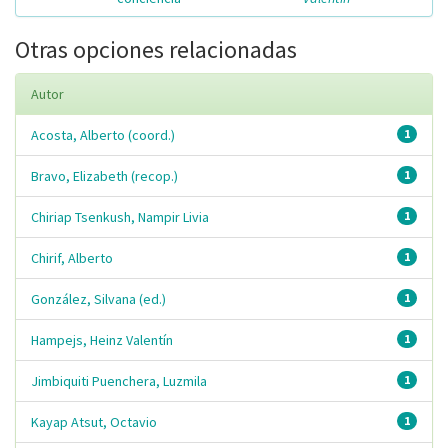
Otras opciones relacionadas
Autor
Acosta, Alberto (coord.)
1
Bravo, Elizabeth (recop.)
1
Chiriap Tsenkush, Nampir Livia
1
Chirif, Alberto
1
González, Silvana (ed.)
1
Hampejs, Heinz Valentín
1
Jimbiquiti Puenchera, Luzmila
1
Kayap Atsut, Octavio
1