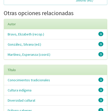
Silvana (ed.)
Otras opciones relacionadas
Autor
Bravo, Elizabeth (recop.)
1
González, Silvana (ed.)
1
Martínez, Esperanza (coord.)
1
Título
Conocimientos tradicionales
1
Cultura indígena
1
Diversidad cultural
1
Diálogo saberes
1