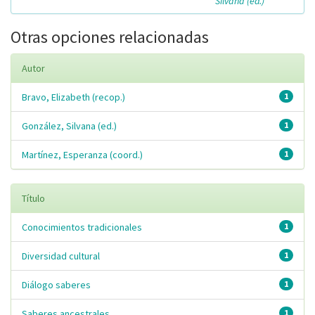
Silvana (ed.)
Otras opciones relacionadas
Autor
Bravo, Elizabeth (recop.)
1
González, Silvana (ed.)
1
Martínez, Esperanza (coord.)
1
Título
Conocimientos tradicionales
1
Diversidad cultural
1
Diálogo saberes
1
Saberes ancestrales
1