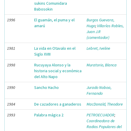
sukins Comunidara
Babosokin
1996
El guamán, el puma y el
Burgos Guevara,
amarú
Hugo
;
Villarías Robles,
Juan J.R
(comentador)
1981
La vida en Otavalo en el
Lebret, Iveline
Siglo XVIII
1998
Rucuyaya Alonso y la
Muratorio, Blanca
historia social y económica
del Alto Napo
1990
Sancho Hacho
Jurado Noboa,
Fernando
1984
De cazadores a ganaderos
MacDonald, Theodore
1993
Palabra mágica 2
PETROECUADOR
;
Coordinadora de
Radios Populares del