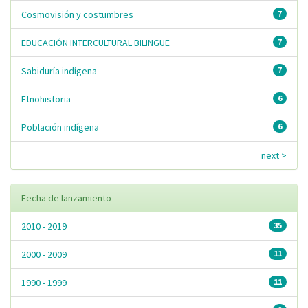
Cosmovisión y costumbres
7
EDUCACIÓN INTERCULTURAL BILINGÜE
7
Sabiduría indígena
7
Etnohistoria
6
Población indígena
6
next >
Fecha de lanzamiento
2010 - 2019
35
2000 - 2009
11
1990 - 1999
11