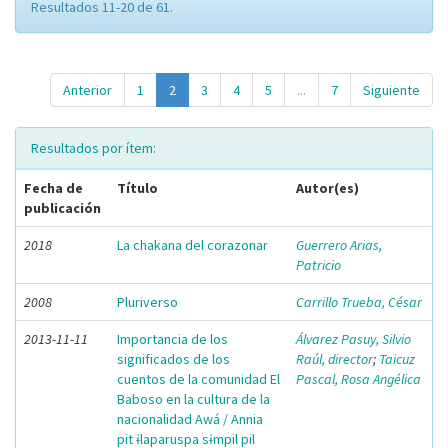
Resultados 11-20 de 61.
Anterior
1
2
3
4
5
...
7
Siguiente
Resultados por ítem:
Fecha de
Título
Autor(es)
publicación
2018
La chakana del corazonar
Guerrero Arias,
Patricio
2008
Pluriverso
Carrillo Trueba, César
2013-11-11
Importancia de los
Álvarez Pasuy, Silvio
significados de los
Raúl, director
;
Taicuz
cuentos de la comunidad El
Pascal, Rosa Angélica
Baboso en la cultura de la
nacionalidad Awá / Annia
pit ɨlaparuspa sɨmpil pil