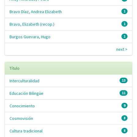
Bravo Díaz, Andrea Elizabeth
1
Bravo, Elizabeth (recop.)
1
Burgos Guevara, Hugo
1
next >
Título
Interculturalidad
13
Educación Bilingüe
11
Conocimiento
9
Cosmovisión
8
Cultura tradicional
8