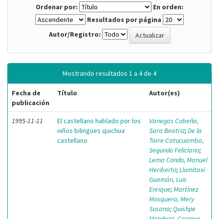
Ordenar por:
En orden:
Resultados por página
Autor/Registro:
Mostrando resultados 1 a 4 de 4
Fecha de
Título
Autor(es)
publicación
1995-11-11
El castellano hablado por los
Vanegas Cobeña,
niños bilingües quichua
Sara Beatriz
;
De la
castellano
Torre Catucuamba,
Segundo Feliciano
;
Lema Condo, Manuel
Heriberto
;
Llumitaxi
Guamán, Luis
Enrique
;
Martínez
Mosquera, Mery
Susana
;
Quishpe
Mendoza, Carmen