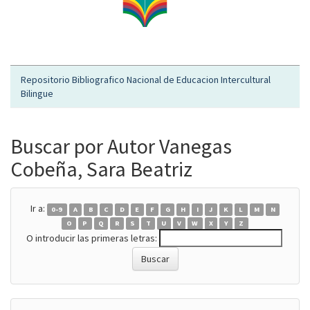
Repositorio Bibliografico Nacional de Educacion Intercultural
Bilingue
Buscar por Autor Vanegas
Cobeña, Sara Beatriz
Ir a:
0-9
A
B
C
D
E
F
G
H
I
J
K
L
M
N
O
P
Q
R
S
T
U
V
W
X
Y
Z
O introducir las primeras letras: