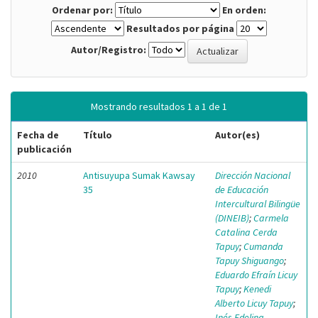
Ordenar por:
En orden:
Resultados por página
Autor/Registro:
Mostrando resultados 1 a 1 de 1
Fecha de
Título
Autor(es)
publicación
2010
Antisuyupa Sumak Kawsay
Dirección Nacional
35
de Educación
Intercultural Bilingüe
(DINEIB)
;
Carmela
Catalina Cerda
Tapuy
;
Cumanda
Tapuy Shiguango
;
Eduardo Efraín Licuy
Tapuy
;
Kenedi
Alberto Licuy Tapuy
;
Inés Edelina