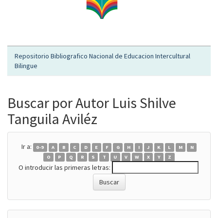
Repositorio Bibliografico Nacional de Educacion Intercultural
Bilingue
Buscar por Autor Luis Shilve
Tanguila Aviléz
Ir a:
0-9
A
B
C
D
E
F
G
H
I
J
K
L
M
N
O
P
Q
R
S
T
U
V
W
X
Y
Z
O introducir las primeras letras: