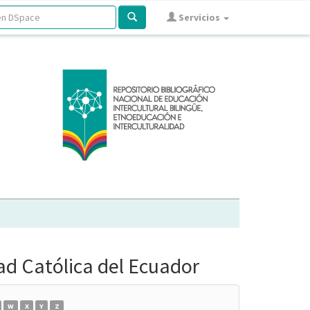
Servicios
dad Católica del Ecuador
W
X
Y
Z