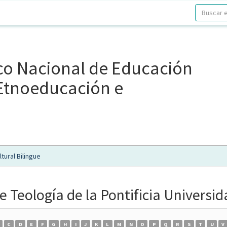
ico Nacional de Educación
, Etnoeducación e
tural Bilingue
e Teología de la Pontificia Universi
C
D
E
F
G
H
I
J
K
L
M
N
O
P
Q
R
S
T
U
V