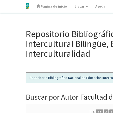
Página de inicio
Listar
Ayuda
Skip
navigation
Repositorio Bibliográf
Intercultural Bilingüe
Interculturalidad
Repositorio Bibliografico Nacional de Educacion Intercul
Buscar por Autor Facultad d
Ir a:
0-9
A
B