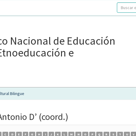
ico Nacional de Educación
, Etnoeducación e
tural Bilingue
Antonio D’ (coord.)
C
D
E
F
G
H
I
J
K
L
M
N
O
P
Q
R
S
T
U
V