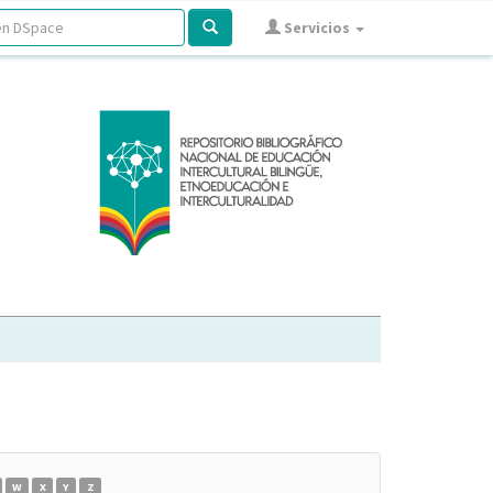
Servicios
W
X
Y
Z