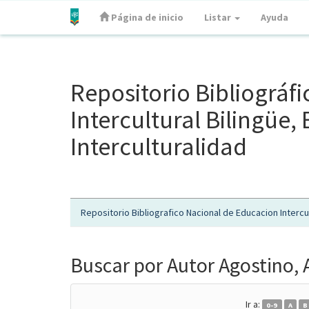
Página de inicio
Listar
Ayuda
Skip
navigation
Repositorio Bibliográf
Intercultural Bilingüe
Interculturalidad
Repositorio Bibliografico Nacional de Educacion Intercul
Buscar por Autor Agostino, 
Ir a:
0-9
A
B