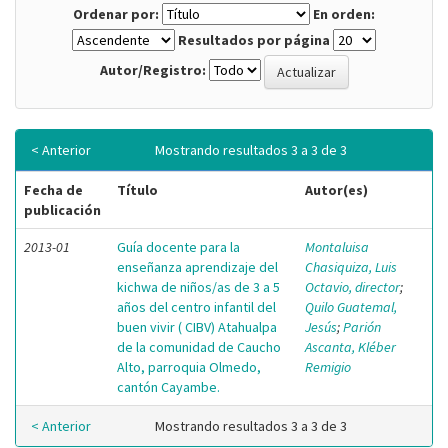
Ordenar por:
En orden:
Resultados por página
Autor/Registro:
< Anterior
Mostrando resultados 3 a 3 de 3
Fecha de
Título
Autor(es)
publicación
2013-01
Guía docente para la
Montaluisa
enseñanza aprendizaje del
Chasiquiza, Luis
kichwa de niños/as de 3 a 5
Octavio, director
;
años del centro infantil del
Quilo Guatemal,
buen vivir ( CIBV) Atahualpa
Jesús
;
Parión
de la comunidad de Caucho
Ascanta, Kléber
Alto, parroquia Olmedo,
Remigio
cantón Cayambe.
< Anterior
Mostrando resultados 3 a 3 de 3