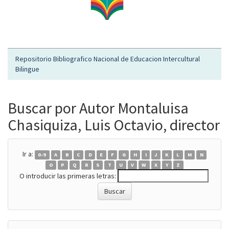
Repositorio Bibliografico Nacional de Educacion Intercultural
Bilingue
Buscar por Autor Montaluisa
Chasiquiza, Luis Octavio, director
Ir a:
0-9
A
B
C
D
E
F
G
H
I
J
K
L
M
N
O
P
Q
R
S
T
U
V
W
X
Y
Z
O introducir las primeras letras: