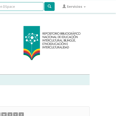
Servicios
W
X
Y
Z