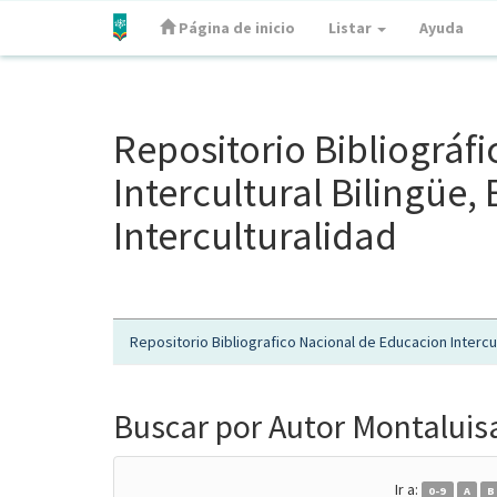
Página de inicio
Listar
Ayuda
Skip
navigation
Repositorio Bibliográf
Intercultural Bilingüe
Interculturalidad
Repositorio Bibliografico Nacional de Educacion Intercul
Buscar por Autor Montaluisa
Ir a:
0-9
A
B