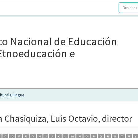
ico Nacional de Educación
, Etnoeducación e
tural Bilingue
 Chasiquiza, Luis Octavio, director
C
D
E
F
G
H
I
J
K
L
M
N
O
P
Q
R
S
T
U
V