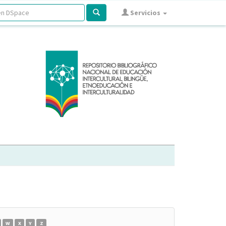
Servicios
W
X
Y
Z