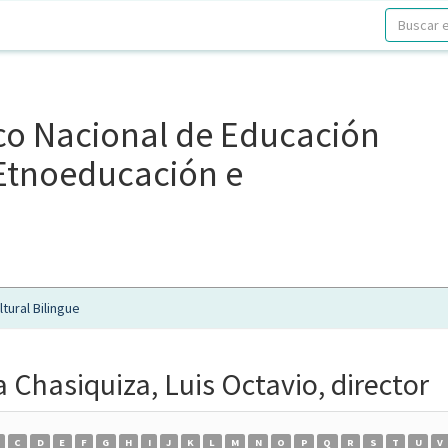
ico Nacional de Educación
, Etnoeducación e
tural Bilingue
 Chasiquiza, Luis Octavio, director
C
D
E
F
G
H
I
J
K
L
M
N
O
P
Q
R
S
T
U
V