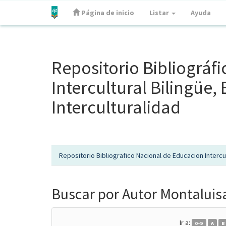
Página de inicio
Listar
Ayuda
Skip
navigation
Repositorio Bibliográf
Intercultural Bilingüe
Interculturalidad
Repositorio Bibliografico Nacional de Educacion Intercul
Buscar por Autor Montaluisa
Ir a:
0-9
A
B