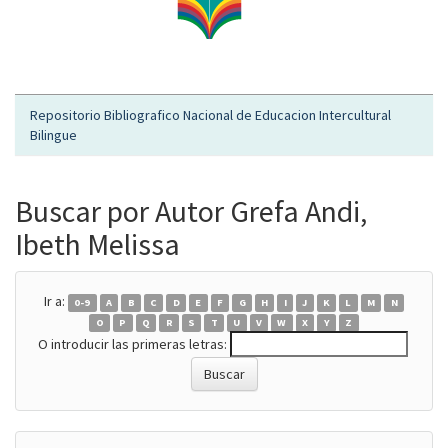
Repositorio Bibliografico Nacional de Educacion Intercultural
Bilingue
Buscar por Autor Grefa Andi,
Ibeth Melissa
Ir a:
0-9
A
B
C
D
E
F
G
H
I
J
K
L
M
N
O
P
Q
R
S
T
U
V
W
X
Y
Z
O introducir las primeras letras: